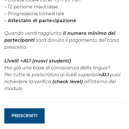
– 12 persone max/classe
– Progressione trimestrale
–
Attestato di partecipazione
Quando verrà raggiunto
il numero minimo dei
partecipanti
sarà dovuto il pagamento del corso
prescelto.
Livelli >A1.1 (nuovi studenti)
Hai già una base di conoscenza della lingua?
Per tutte le preiscrizioni ai livelli superiori
>A1.1
puoi
richiedere la verifica
(check level)
all’interno del
modulo
Corso
PREISCRIVITI
di
DANESE