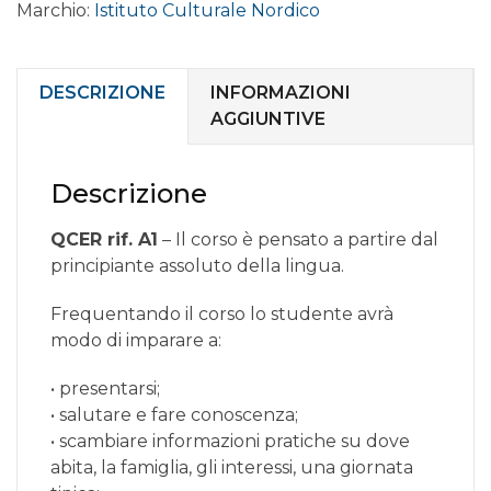
Marchio:
Istituto Culturale Nordico
online
livello
PRINCIPIANTE
A1.1
DESCRIZIONE
INFORMAZIONI
quantità
AGGIUNTIVE
Descrizione
QCER rif. A1
– Il corso è pensato a partire dal
principiante assoluto della lingua.
Frequentando il corso lo studente avrà
modo di imparare a:
• presentarsi;
• salutare e fare conoscenza;
• scambiare informazioni pratiche su dove
abita, la famiglia, gli interessi, una giornata