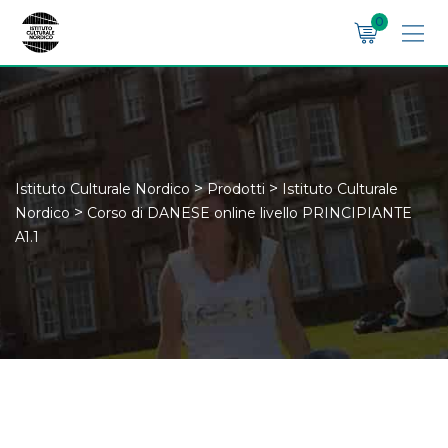
Skip
0
to
content
>
>
Istituto Culturale Nordico
Prodotti
Istituto Culturale
>
Nordico
Corso di DANESE online livello PRINCIPIANTE
A1.1