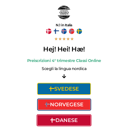
N.1 in Italia
★
★
★
★
★
Hej! Hei! Hæ!
Preiscrizioni 4° trimestre Classi Online
Scegli la lingua nordica
SVEDESE
NORVEGESE
DANESE